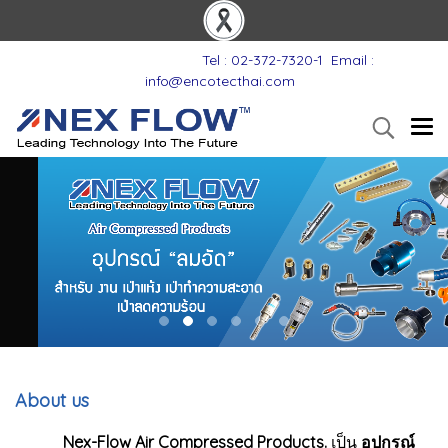
Tel : 02-372-7320-1
Email :
info@encotecthai.com
About us
Nex-Flow Air Compressed Products.
เป็น
อุปกรณ์