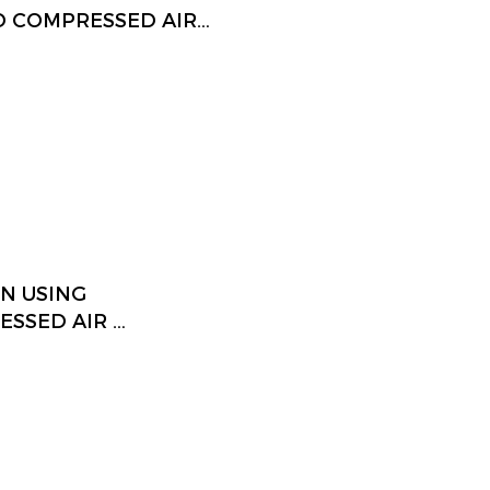
D COMPRESSED AIR
ECEIVER TANK
N USING
SSED AIR …