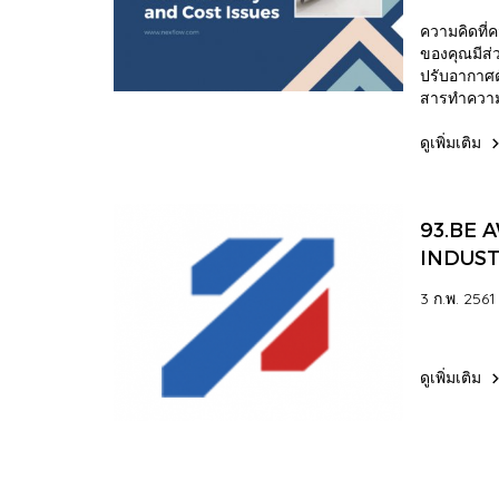
ความคิดที่ค
ของคุณมีส่
ปรับอากาศตั
สารทำความ
หากคอนเดน
(ซึ่งมักจะเ
ดูเพิ่มเติม
จะถูกปล่อย
วงโคจร! ดัง
ความเป็นไปไ
93.BE 
เกิดอุบัติเห
ปัญหาการต
INDUST
ทำความเย็นไ
GROW O
เซ็นเซอร์ต
3 ก.พ. 2561
MILLE
เตือนผู้โดย
เปิดกระจกไ
อัตโนมัติ / 
ดูเพิ่มเติม
การออกแบบร
ปรอง" เพื่อ
ห้องเครื่อ
การนี้สารท
เครื่องแลก