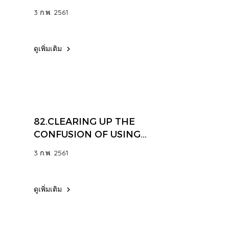
TUBE OPERATED CABINET
3 ก.พ. 2561
OR PANEL COOLER SYSTEM
ดูเพิ่มเติม
82.CLEARING UP THE
CONFUSION OF USING
COMPRESSED AIR WITH
3 ก.พ. 2561
STATIC ELIMINATORS FOR
CLEANING CHARGED
PARTS.
ดูเพิ่มเติม