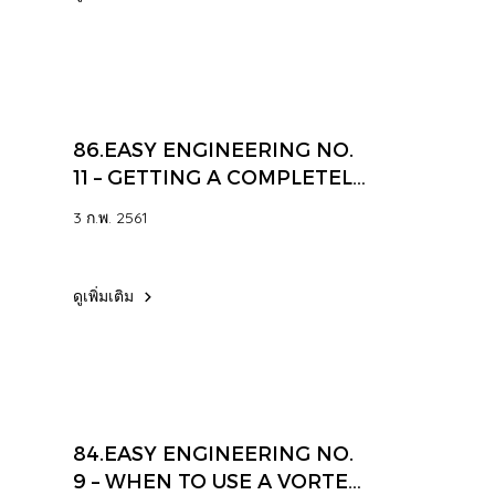
86.EASY ENGINEERING NO.
11 – GETTING A COMPLETELY
DRY SURFACE ON A PART
3 ก.พ. 2561
ดูเพิ่มเติม
84.EASY ENGINEERING NO.
9 – WHEN TO USE A VORTEX