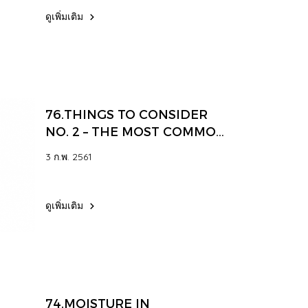
ดูเพิ่มเติม
76.THINGS TO CONSIDER
NO. 2 – THE MOST COMMON
ISSUE IN COMPRESSED AIR
3 ก.พ. 2561
BLOW-OFF, COOLING, AND
MOVING PRODUCT
INSTALLATION
ดูเพิ่มเติม
74.MOISTURE IN