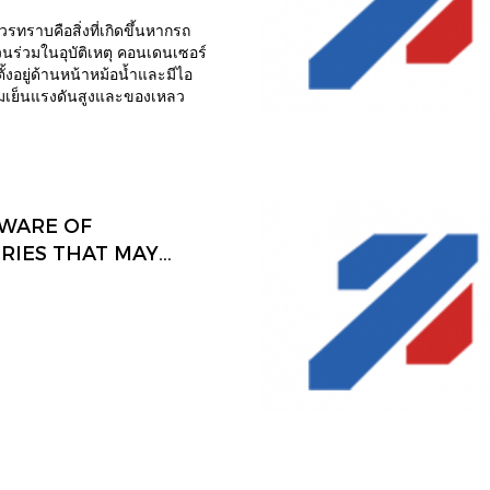
วรทราบคือสิ่งที่เกิดขึ้นหากรถ
วนร่วมในอุบัติเหตุ คอนเดนเซอร์
้งอยู่ด้านหน้าหม้อน้ำและมีไอ
เย็นแรงดันสูงและของเหลว
เซอร์แตกในการชนด้านหน้า
ป็น) ไอระเหยที่ติดไฟได้แรงดันสูง
ออกมาเกือบจะรับประกันว่าไฟใต้
นั้นจึงมีการออกแบบใหม่เพื่อลด
ด้ที่จะเกิดเพลิงไหม้ในกรณีที่
AWARE OF
ตุ ทางออกหนึ่งที่เป็นไปได้สำหรับ
ิดไฟ HFC-152a (หรือสาร
RIES THAT MAY
วไฟอื่น ๆ ) คือการเพิ่ม
R DIE IN A
รวจจับการรั่วไหลภายในรถยนต์ที่
NNIAL WORLD
สารหากมีการรั่วไหลเกิดขึ้นและ
ฟฟ้าเพื่อระบายไอระเหยโดย
เสี่ยงต่อการระเบิด) อีกวิธีหนึ่งคือ
ะบบปรับอากาศเพื่อให้ใช้ "ลู
เก็บสารทำความเย็นที่ติดไฟได้ใน
งและออกจากห้องโดยสาร ด้วยวิธี
ำความเย็นจะไหลเวียนผ่าน
เปลี่ยนความร้อนระดับกลางและ