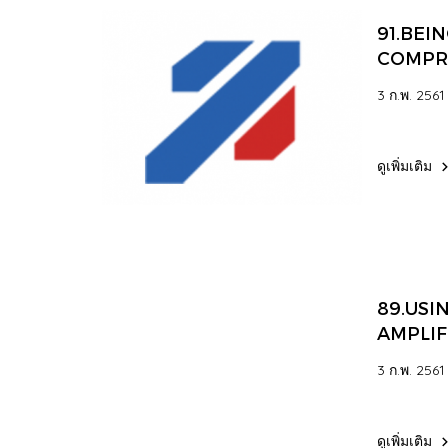
ทำให้ของเ
น้ำ / สารป้
91.BEI
หน่วย HVA
COMPRE
จากสหรัฐอเม
ตามเกณฑ์ค
PREVE
3 ก.พ. 2561
ประหยัดพลั
ของการเกิ
มันยังมีควา
มันด้วยตัว
ดูเพิ่มเติม
ระบบปรับอ
89.USI
AMPLIF
EFFECT
3 ก.พ. 2561
ดูเพิ่มเติม