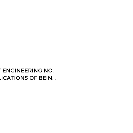
 NOZZLE
Y ENGINEERING NO.
PLICATIONS OF BEING
O STORE
ESSED AIR