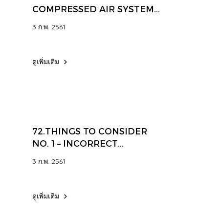
COMPRESSED AIR SYSTEMS
AND WHY IT MIGHT BE
3 ก.พ. 2561
DIFFICULT TO GET AWAY
FROM POINT OF USE
FILTRATION.
ดูเพิ่มเติม
72.THINGS TO CONSIDER
NO. 1 – INCORRECT
INSTALLATION
3 ก.พ. 2561
ดูเพิ่มเติม